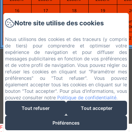
16
17
18
19
2
à partir de
à partir de
à partir de
à partir de
à par
Notre site utilise des cookies
200CHF
200CHF
200CHF
200CHF
200
23
24
25
26
2
Nous utilisons des cookies et des traceurs (y compris
de tiers) pour comprendre et optimiser votre
à partir de
à partir de
à partir de
à partir de
à par
expérience de navigation et pour diffuser des
200CHF
200CHF
200CHF
200CHF
200
"Chez Claudine Et
messages publicitaires en fonction de vos préférences
et de votre profil de navigation. Vous pouvez régler ou
30
31
1
2
Charles"
refuser les cookies en cliquant sur "Paramétrer mes
à partir de
à partir de
à partir de
à partir de
à par
préférences" ou "Tout refuser". Vous pouvez
200CHF
200CHF
200CHF
200CHF
200
également accepter tous les cookies en cliquant sur le
bouton "Tout accepter". Pour plus d'informations, vous
Chemin Du Puits 16, Uvrier, 1958, Suisse
pouvez consulter notre
Politique de confidentialité
.
cryderr@hotmail.com
+41 79 628 17 68
Tout refuser
Tout accepter
Créé par Amenitiz
Préférences
Failed to load BookingEngine/index: Loading chunk 1322