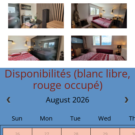
Disponibilités (blanc libre,
rouge occupé)
August 2026
Sun
Mon
Tue
Wed
T
26
27
28
29
3