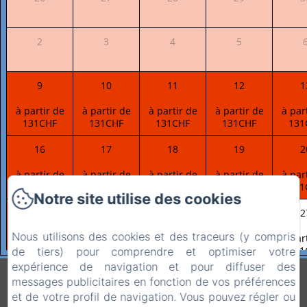
2
3
4
5
9
10
11
12
1
à partir de
à partir de
à partir de
à partir de
à par
131CHF
131CHF
131CHF
131CHF
131
16
17
18
19
2
à partir de
à partir de
à partir de
à partir de
à par
131CHF
131CHF
131CHF
131CHF
131
Notre site utilise des cookies
23
24
25
26
2
Nous utilisons des cookies et des traceurs (y compris
à partir de
à partir de
à partir de
à partir de
à par
131CHF
131CHF
131CHF
131CHF
131
de tiers) pour comprendre et optimiser votre
expérience de navigation et pour diffuser des
30
31
1
2
"Chez Claudine Et
messages publicitaires en fonction de vos préférences
et de votre profil de navigation. Vous pouvez régler ou
à partir de
à partir de
à partir de
à partir de
à par