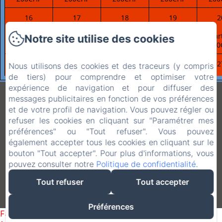
16
17
18
19
2
à partir de
à partir de
à partir de
à partir de
à par
Notre site utilise des cookies
200CHF
200CHF
200CHF
200CHF
200
23
24
25
26
2
Nous utilisons des cookies et des traceurs (y compris
de tiers) pour comprendre et optimiser votre
à partir de
à partir de
à partir de
à partir de
à par
expérience de navigation et pour diffuser des
200CHF
200CHF
200CHF
200CHF
200
"Chez Claudine Et
messages publicitaires en fonction de vos préférences
et de votre profil de navigation. Vous pouvez régler ou
30
31
1
2
Charles"
refuser les cookies en cliquant sur "Paramétrer mes
à partir de
à partir de
à partir de
à partir de
à par
préférences" ou "Tout refuser". Vous pouvez
200CHF
200CHF
200CHF
200CHF
200
également accepter tous les cookies en cliquant sur le
bouton "Tout accepter". Pour plus d'informations, vous
Chemin Du Puits 16, Uvrier, 1958, Suisse
pouvez consulter notre
Politique de confidentialité
.
cryderr@hotmail.com
+41 79 628 17 68
Tout refuser
Tout accepter
Créé par Amenitiz
Préférences
Failed to load BookingEngine/index: Loading chunk 1322